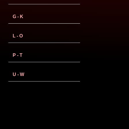
G - K
L - O
P - T
U - W