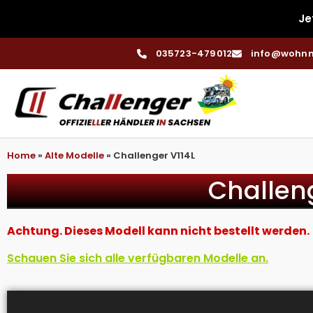
Je
035723-479012
info@wohnm
Home
»
Alte Modelle
»
Challenger V114L
Challeng
Achtung. Dieses Modell kann nicht bestellt werden.
Schauen Sie sich alle verfügbaren Modelle an.