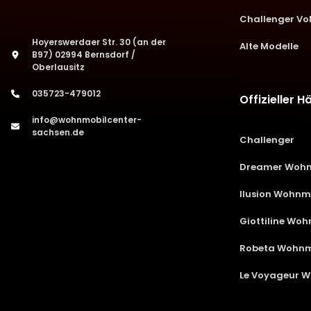
Challenger Vol
Hoyerswerdaer Str. 30 (an der
Alte Modelle
B97) 02994 Bernsdorf /
Oberlausitz
035723-479012
Offizieller H
info@wohnmobilcenter-
sachsen.de
Challenger
Dreamer Wohn
Ilusion Wohnm
Giottiline Wo
Robeta Wohnm
Le Voyageur 