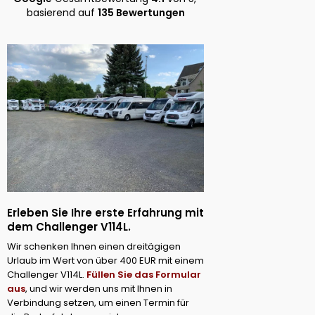
vorkommt. Einen Punkt Abzug
Konfektionierung,
basierend auf
135 Bewertungen
gibt es, weil man die
Reparatur, Vermie
Verantwortlichen nicht immer
Versicherung - all
erreichen kann, wenn Dinge
Hand. Besser geht 
abzuklären sind. Hier sollte die
begeistert. Vielen
Telefonistin des Unternehmens
gesamte Team.
besser geschult werden.
Erleben Sie Ihre erste
Erfahrung mit
dem Challenger V114L.
Wir schenken Ihnen einen dreitägigen
Urlaub im Wert von über 400 EUR mit einem
Challenger V114L.
Füllen Sie das Formular
aus
, und wir werden uns mit Ihnen in
Verbindung setzen, um einen Termin für