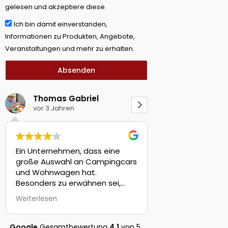
gelesen und akzeptiere diese.
Ich bin damit einverstanden,
Informationen zu Produkten, Angebote,
Veranstaltungen und mehr zu erhalten.
Absenden
Thomas Gabriel
vor 3 Jahren
vor 3 Jahren
Ein Unternehmen, dass eine
Der Hammer! Jed
große Auswahl an Campingcars
Womo´s auf dem H
und Wohnwagen hat.
zum mitnehmen. Da
Besonders zu erwähnen sei,
Wunsch offen. Wer
dass das Unternehmen
die alles einbaue
Weiterlesen
Weiterlesen
Kastenwagen mit
man sich wünscht.
Automatikgetrieben anbieten
kompetente Bera
kann, was nicht so häufig
Ausführung. Verkau
Google
Gesamtbewertung
4.1
von 5,